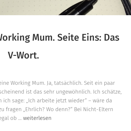
orking Mum. Seite Eins: Das
V-Wort.
eine Working Mum. Ja, tatsächlich. Seit ein paar
scheinend ist das sehr ungewöhnlich. Ich schätze,
 ich sage: „Ich arbeite jetzt wieder“ – wäre da
 zu fragen „Ehrlich? Wo denn?“ Bei Nicht-Eltern
gal ob ...
weiterlesen