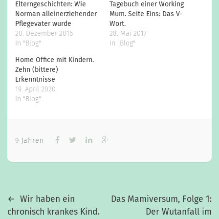
Elterngeschichten: Wie
Tagebuch einer Working
Norman alleinerziehender
Mum. Seite Eins: Das V-
Pflegevater wurde
Wort.
20. Dezember 2016
28. Mai 2017
In "Blog"
In "Blog"
Home Office mit Kindern.
Zehn (bittere)
Erkenntnisse
19. April 2020
In "Blog"
9 Jahren
Previous
Next
Beitragsnavigation
←
Wir haben ein
Das Mamiversum, Folge 1:
post
post
chronisch krankes Kind.
Der Wutanfall im