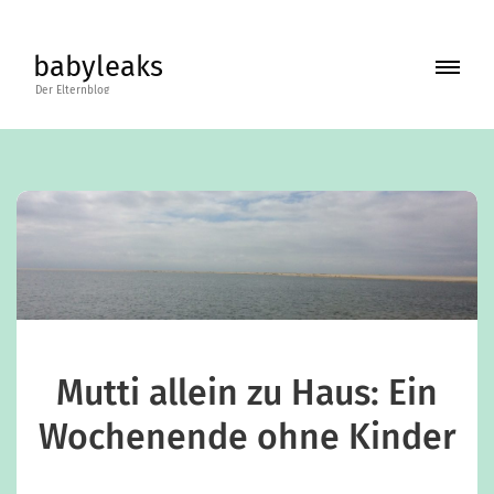
Skip
to
babyleaks
content
BLOG
BÜCHER
ABOUT
KONTAKT
Mutti allein zu Haus: Ein
Wochenende ohne Kinder