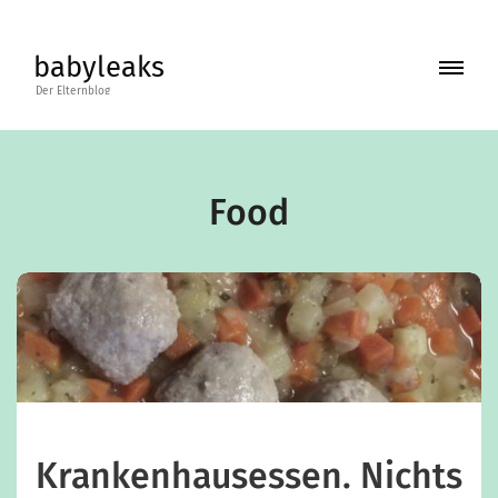
Skip
to
babyleaks
content
BLOG
BÜCHER
Food
ABOUT
KONTAKT
Krankenhausessen. Nichts