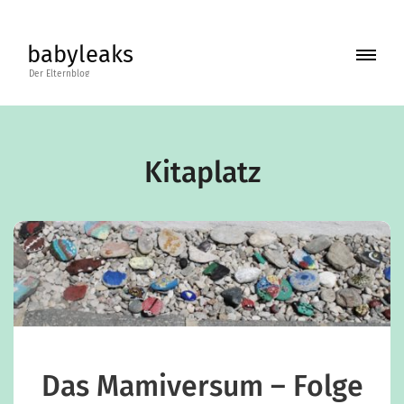
Skip
to
babyleaks
content
BLOG
BÜCHER
Kitaplatz
ABOUT
KONTAKT
Das Mamiversum – Folge